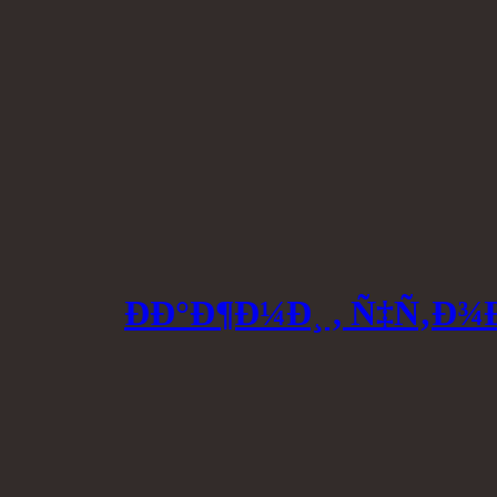
ÐÐ°Ð¶Ð¼Ð¸ , Ñ‡Ñ‚Ð